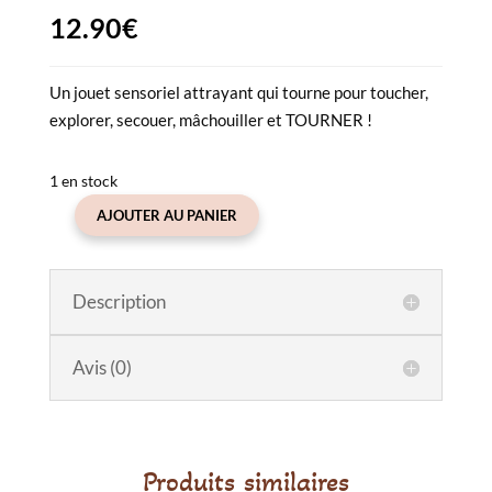
12.90
€
Un jouet sensoriel attrayant qui tourne pour toucher,
explorer, secouer, mâchouiller et TOURNER !
1 en stock
AJOUTER AU PANIER
quantité
de
Spinner
Description
sensoriel
lapin
Avis (0)
Produits similaires