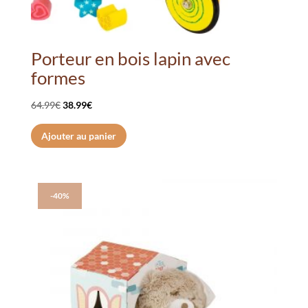
Porteur en bois lapin avec
formes
Le
Le
64.99
€
38.99
€
prix
prix
Ajouter au panier
initial
actuel
était :
est :
64.99€.
38.99€.
-40%