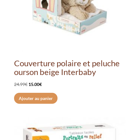
Couverture polaire et peluche
ourson beige Interbaby
Le
Le
24.99
€
15.00
€
prix
prix
Ajouter au panier
initial
actuel
était :
est :
24.99€.
15.00€.