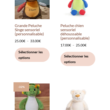
être
être
choisies
choisies
sur
sur
la
la
Grande Peluche
Peluche chien
page
page
Singe sensoriel
sensoriel
(personnalisable)
déhoussable
du
du
(personnalisable)
Plage
25.00
€
–
33.00
€
produit
produit
Plage
17.00
€
–
25.00
€
de
Ce
de
Ce
Sélectionner les
prix :
produit
Sélectionner les
options
prix :
produit
25.00€
a
options
17.00€
a
à
plusieurs
à
plusieurs
33.00€
variations.
25.00€
variation
Les
Les
options
-32%
options
peuvent
peuvent
être
être
choisies
choisies