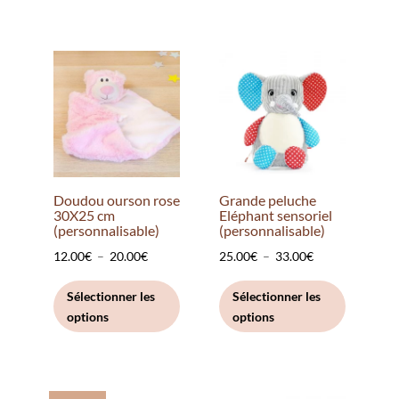
à
plusieurs
20.00€
variations.
20.00€
variation
Les
Les
options
options
peuvent
peuvent
être
être
choisies
choisies
sur
sur
la
la
page
Doudou ourson rose
Grande peluche
page
30X25 cm
Eléphant sensoriel
du
(personnalisable)
(personnalisable)
du
produit
Plage
Plage
12.00
€
–
20.00
€
25.00
€
–
33.00
€
produit
de
Ce
de
Ce
Sélectionner les
Sélectionner les
prix :
produit
prix :
produit
options
options
12.00€
a
25.00€
a
à
plusieurs
à
plusieurs
20.00€
variations.
33.00€
variation
Les
Les