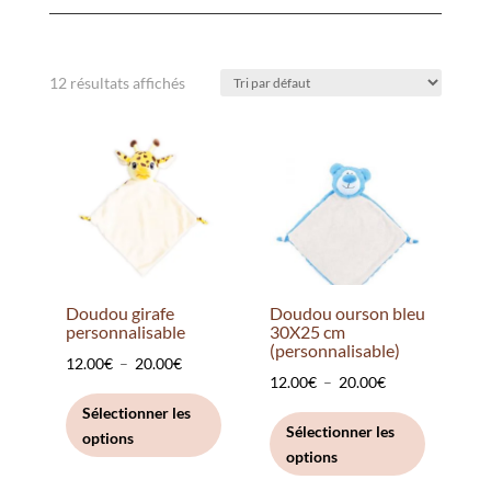
12 résultats affichés
Doudou girafe
Doudou ourson bleu
personnalisable
30X25 cm
(personnalisable)
Plage
12.00
€
–
20.00
€
Plage
12.00
€
–
20.00
€
de
Ce
de
Ce
Sélectionner les
prix :
produit
Sélectionner les
options
prix :
produit
12.00€
a
options
12.00€
a
à
plusieurs