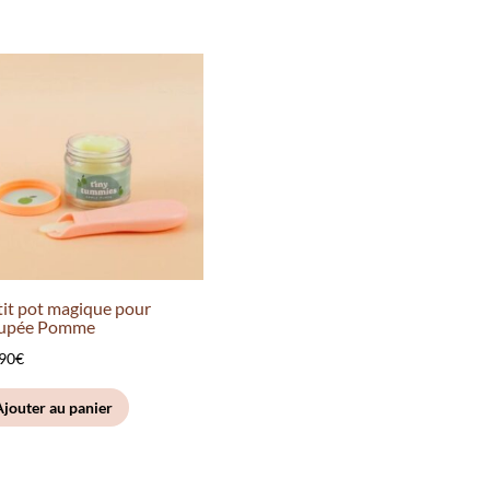
tit pot magique pour
upée Pomme
.90
€
Ajouter au panier