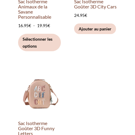
Sac Isotherme
Sac Isotherme
Animaux de la
Goûter 3D City Cars
Savane
24.95
€
Personnalisable
Plage
16.95
€
–
19.95
€
Ajouter au panier
de
Ce
Sélectionner les
prix :
produit
options
16.95€
a
à
plusieurs
19.95€
variations.
Les
options
peuvent
être
choisies
sur
la
Sac Isotherme
page
Goûter 3D Funny
Letters