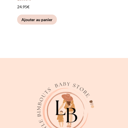
du
24.95
€
produit
Ajouter au panier