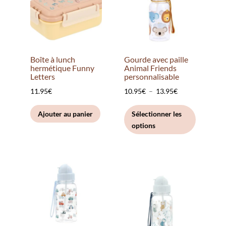
Boîte à lunch
Gourde avec paille
hermétique Funny
Animal Friends
Letters
personnalisable
Plage
11.95
€
10.95
€
–
13.95
€
de
Ce
Ajouter au panier
Sélectionner les
prix :
produit
options
10.95€
a
à
plusieurs
13.95€
variation
Les
options
peuvent
être
choisies