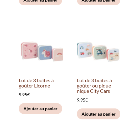
initial
actuel
était :
est :
19.95€.
15.00€.
Lot de 3 boîtes à
Lot de 3 boîtes à
goûter Licorne
goûter ou pique
nique City Cars
9.95
€
9.95
€
Ajouter au panier
Ajouter au panier