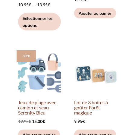
produit
produit
Plage
10.95
€
–
13.95
€
de
Ce
Ajouter au panier
Sélectionner les
prix :
produit
options
10.95€
a
à
plusieurs
13.95€
variations.
Les
-25%
options
peuvent
être
choisies
sur
la
Jeux de plage avec
Lot de 3 boîtes à
page
camion et seau
goûter Forêt
Serenity Bleu
magique
du
Le
Le
19.95
€
15.00
€
9.95
€
produit
prix
prix
Ajouter au panier
Ajouter au panier