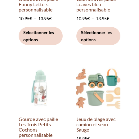
page
du
Funny Letters
Leaves bleu
personnalisable
personnalisable
du
produit
Plage
Plage
10.95
€
–
13.95
€
10.95
€
–
13.95
€
produit
de
Ce
de
Ce
Sélectionner les
Sélectionner les
prix :
produit
prix :
produit
options
options
10.95€
a
10.95€
a
à
plusieurs
à
plusieurs
13.95€
variations.
13.95€
variation
Les
Les
options
options
peuvent
peuvent
être
être
choisies
choisies
sur
sur
la
la
Gourde avec paille
Jeux de plage avec
page
page
Les Trois Petits
camion et seau
Cochons
Sauge
du
du
personnalisable
19.95
€