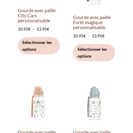
sur
Gourde avec paille
la
City Cars
Gourde avec paille
personnalisable
page
Forêt magique
personnalisable
du
Plage
10.95
€
–
13.95
€
Plage
10.95
€
–
13.95
€
produit
de
Ce
Sélectionner les
de
Ce
prix :
produit
options
Sélectionner les
prix :
produit
10.95€
a
options
10.95€
a
à
plusieurs
à
plusieurs
13.95€
variations.
13.95€
variation
Les
Les
options
options
peuvent
peuvent
être
être
choisies
choisies
sur
sur
la
la
page
Gourde avec paille
Gourde avec paille