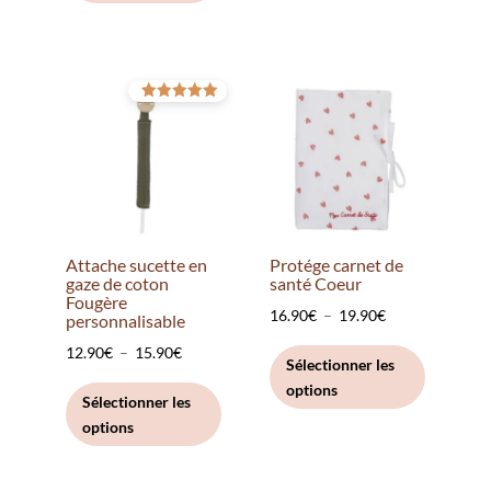
à
plusieurs
à
plusieurs
15.90€
variation
15.90€
variations.
Les
Les
options
options
Note
peuvent
5.00
sur 5
peuvent
être
être
choisies
choisies
sur
sur
la
la
page
Attache sucette en
Protége carnet de
page
gaze de coton
santé Coeur
du
Fougère
du
Plage
16.90
€
–
19.90
€
produit
personnalisable
produit
de
Ce
Plage
12.90
€
–
15.90
€
Sélectionner les
prix :
produit
de
Ce
options
16.90€
a
Sélectionner les
prix :
produit
options
à
plusieurs
12.90€
a
19.90€
variation
à
plusieurs
Les