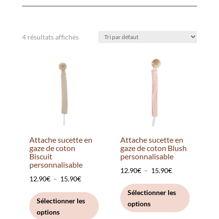
4 résultats affichés
Attache sucette en
Attache sucette en
gaze de coton
gaze de coton Blush
Biscuit
personnalisable
personnalisable
Plage
12.90
€
–
15.90
€
Plage
12.90
€
–
15.90
€
de
Ce
de
Ce
Sélectionner les
prix :
produit
Sélectionner les
prix :
produit
options
12.90€
a
options
12.90€
a