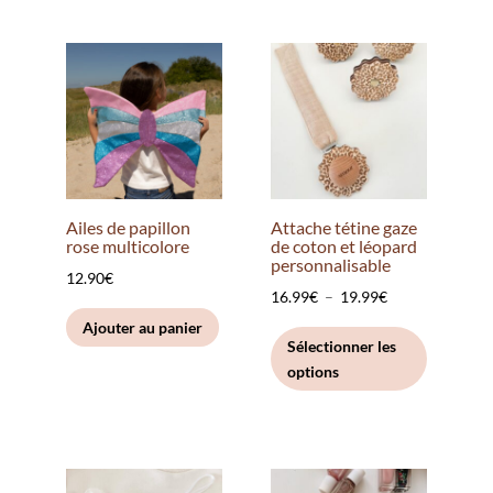
Ailes de papillon
Attache tétine gaze
rose multicolore
de coton et léopard
personnalisable
12.90
€
Plage
16.99
€
–
19.99
€
de
Ce
Ajouter au panier
Sélectionner les
prix :
produit
options
16.99€
a
à
plusieurs
19.99€
variation
Les