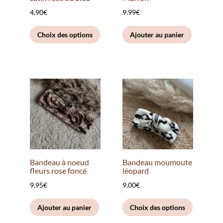
page
4.90
€
9.99
€
du
Ce
produit
Choix des options
Ajouter au panier
produit
a
plusieurs
variations.
Les
options
peuvent
être
choisies
sur
Bandeau à noeud
Bandeau moumoute
la
fleurs rose foncé
léopard
page
9.95
€
9.00
€
du
Ce
produit
Ajouter au panier
Choix des options
produit