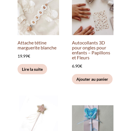
options
peuvent
être
choisies
sur
la
Attache tétine
Autocollants 3D
page
marguerite blanche
pour ongles pour
enfants – Papillons
du
19.99
€
et Fleurs
produit
6.90
€
Lire la suite
Ajouter au panier