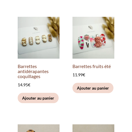
a
plusieurs
variation
Les
options
peuvent
être
choisies
sur
Barrettes
Barrettes fruits été
la
antidérapantes
11.99
€
coquillages
page
du
14.95
€
Ajouter au panier
produit
Ajouter au panier