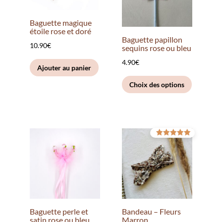
Baguette magique
étoile rose et doré
Baguette papillon
10.90
€
sequins rose ou bleu
4.90
€
Ajouter au panier
Ce
Choix des options
produit
a
plusieurs
variation
Les
Note
5.00
options
sur 5
peuvent
être
choisies
sur
Baguette perle et
Bandeau – Fleurs
la
satin rose ou bleu
Marron