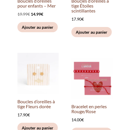
Boucles d’oreilles
Boucles d’oreilles à
pour enfants – Mer
tige Étoiles
scintillantes
Le
Le
19.99
€
14.99
€
17.90
€
prix
prix
Ajouter au panier
initial
actuel
Ajouter au panier
était :
est :
19.99€.
14.99€.
Boucles d’oreilles à
tige Fleurs dorée
Bracelet en perles
Rouge/Rose
17.90
€
14.00
€
Ajouter au panier