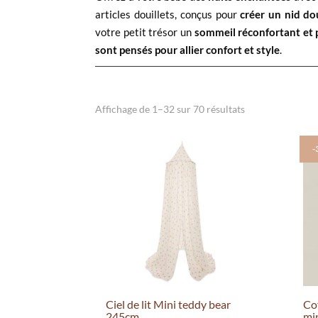
articles douillets, conçus pour
créer un nid dou
votre petit trésor un
sommeil réconfortant et 
sont pensés pour allier confort et style
.
Affichage de 1–32 sur 70 résultats
-
Ciel de lit Mini teddy bear
Co
245cm
mi