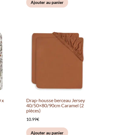
Ajouter au panier
 x
Drap-housse berceau Jersey
40/50×80/90cm Caramel (2
pièces)
10.99
€
Ajouter au panier