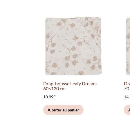
Drap-housse Leafy Dreams
Dr
60×120 cm
70
10.99
€
14
Ajouter au panier