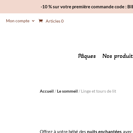
-10 % sur votre première commande code : 
Mon compte
Articles 0
Pâques
Nos produit
Accueil
/
Le sommeil
/ Linge et tours de lit
Offrez à votre bébé des
nuits enchantées
avec 