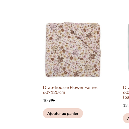
Drap-housse Flower Fairies
Dr
60×120 cm
60
(pa
10.99
€
13
Ajouter au panier