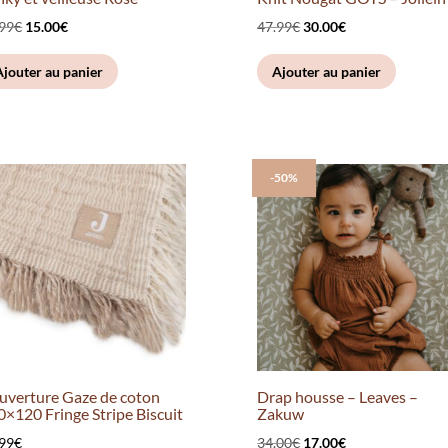
Le
Le
Le
Le
.99
€
15.00
€
47.99
€
30.00
€
prix
prix
prix
prix
Ajouter au panier
Ajouter au panier
initial
actuel
initial
actuel
était :
est :
était :
est :
23.99€.
15.00€.
47.99€.
30.00€.
-50%
uverture Gaze de coton
Drap housse – Leaves –
0×120 Fringe Stripe Biscuit
Zakuw
Le
Le
.99
€
34.00
€
17.00
€