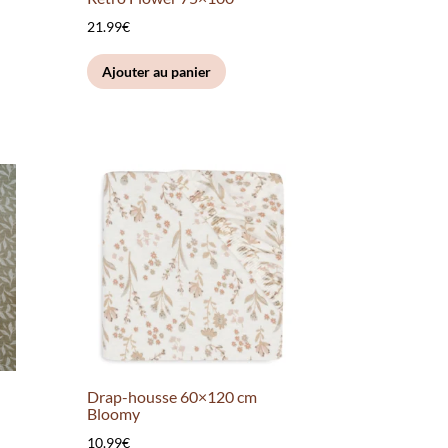
21.99
€
Ajouter au panier
Drap-housse 60×120 cm
Bloomy
10.99
€