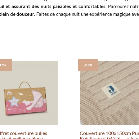
illet assurant des nuits paisibles et confortables
. Parcourez notr
plein de douceur
. Faites de chaque nuit une expérience magique ave
37%
-37%
ffret couverture bulles
Couverture 100x150cm Pu
nky et veilleuse Rose
Knit Nougat GOTS – Jollein