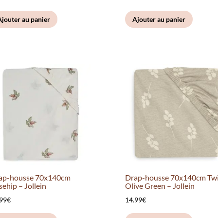
prix
prix
Ajouter au panier
Ajouter au panier
initial
actuel
était :
est :
34.00€.
17.00€.
ap-housse 70x140cm
Drap-housse 70x140cm Tw
ehip – Jollein
Olive Green – Jollein
.99
€
14.99
€