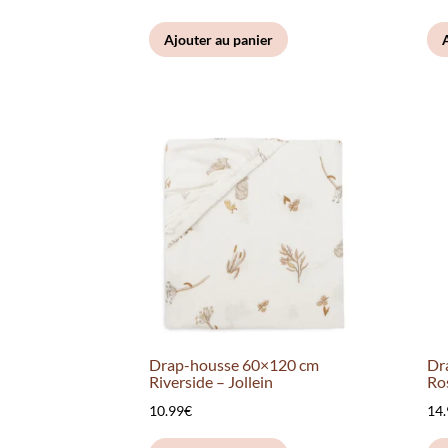
Ajouter au panier
Drap-housse 60×120 cm
Dr
Riverside – Jollein
Ros
10.99
€
14