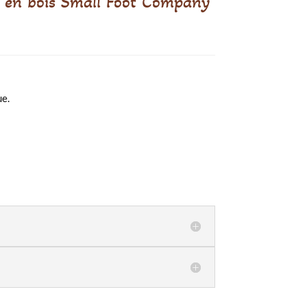
se en bois Small Foot Company
ue.