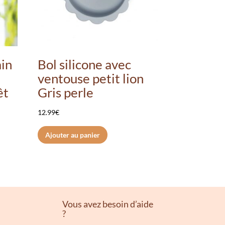
ain
Bol silicone avec
ventouse petit lion
êt
Gris perle
12.99
€
Ajouter au panier
Vous avez besoin d’aide
?