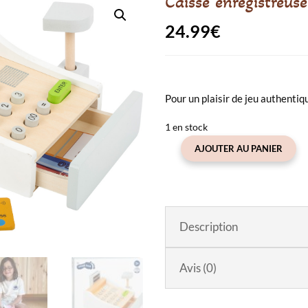
Caisse enregistreu
24.99
€
Pour un plaisir de jeu authentiq
1 en stock
AJOUTER AU PANIER
quantité
de
Caisse
enregistreuse
en
Description
bois
Small
Avis (0)
Foot
Company