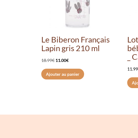
Le Biberon Français
Lot
Lapin gris 210 ml
béb
_ 
Le
Le
18.99
€
11.00
€
prix
prix
11.9
Ajouter au panier
initial
actuel
Ajo
était :
est :
18.99€.
11.00€.