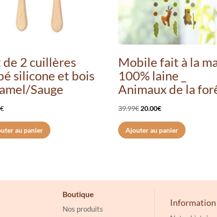
 de 2 cuillères
Mobile fait à la m
é silicone et bois
100% laine _
Camel/Sauge
Animaux de la for
Le
Le
9
€
39.99
€
20.00
€
prix
prix
uter au panier
Ajouter au panier
initial
actuel
était :
est :
39.99€.
20.00€.
Boutique
Information
Nos produits