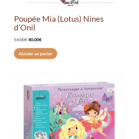
Poupée Mia (Lotus) Nines
d’Onil
Le
Le
54.00
€
40.00
€
prix
prix
Ajouter au panier
initial
actuel
était :
est :
54.00€.
40.00€.