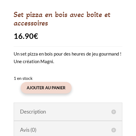
Set pizza en bois avec boîte et
accessoires
16.90
€
Un set pizza en bois pour des heures de jeu gourmand !
Une création Magni.
1 en stock
AJOUTER AU PANIER
quantité
de
Set
Description
pizza
en
bois
Avis (0)