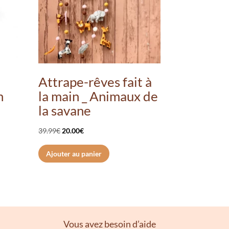
Attrape-rêves fait à
n
la main _ Animaux de
la savane
Le
Le
39.99
€
20.00
€
prix
prix
Ajouter au panier
initial
actuel
était :
est :
39.99€.
20.00€.
Vous avez besoin d’aide