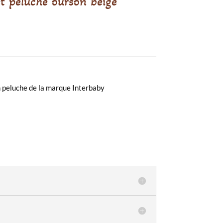
et peluche ourson beige
n peluche de la marque Interbaby
€.