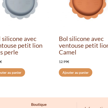
 silicone avec
Bol silicone avec
touse petit lion
ventouse petit lio
s perle
Camel
9
€
12.99
€
uter au panier
Ajouter au panier
Boutique