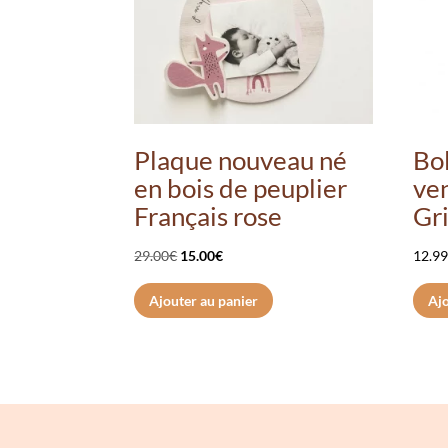
Plaque nouveau né
Bol
en bois de peuplier
ven
Français rose
Gri
Le
Le
29.00
€
15.00
€
12.9
prix
prix
Ajouter au panier
Ajo
initial
actuel
était :
est :
29.00€.
15.00€.