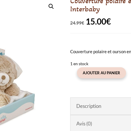
Couverture polaire 
Interbaby
15.00
€
Le
Le
24.99
€
prix
prix
initial
actuel
Couverture polaire et ourson e
était :
est :
24.99€.
15.00
1 en stock
AJOUTER AU PANIER
quantité
de
Couverture
polaire
et
Description
peluche
ourson
Avis (0)
beige