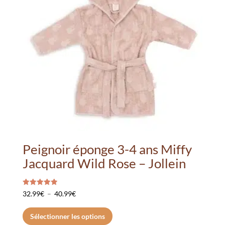
Peignoir éponge 3-4 ans Miffy
Jacquard Wild Rose – Jollein
Note
Plage
32.99
€
–
40.99
€
5.00
sur 5
de
Ce
Sélectionner les options
prix :
produit