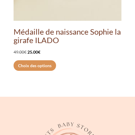
Médaille de naissance Sophie la
girafe ILADO
Le
Le
49.00
€
25.00
€
prix
prix
Ce
Choix des options
initial
actuel
produit
était :
est :
a
49.00€.
25.00€.
plusieurs
variations.
Les
options
peuvent
être
choisies