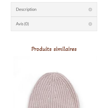
Maillot
Description
de
bain
Noella
Avis (0)
Vintage
Squares
6/7
ans
Produits similaires