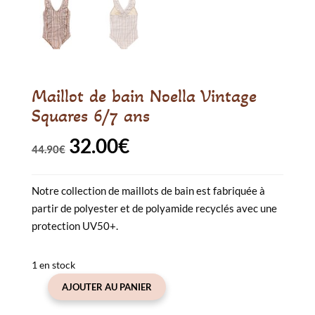
Maillot de bain Noella Vintage
Squares 6/7 ans
32.00
€
Le
Le
44.90
€
prix
prix
Notre collection de maillots de bain est fabriquée à
initial
actuel
partir de polyester et de polyamide recyclés avec une
était :
est :
protection UV50+.
44.90€.
32.00€.
1 en stock
AJOUTER AU PANIER
quantité
de