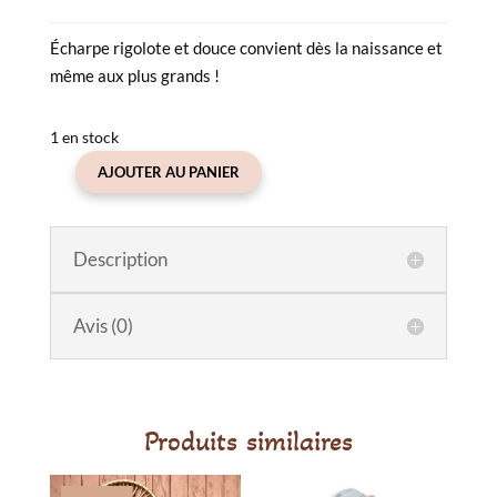
Écharpe rigolote et douce convient dès la naissance et
même aux plus grands !
1 en stock
AJOUTER AU PANIER
quantité
de
Écharpe
Description
bébé
et
enfant
Avis (0)
90
cm
Lapin
brun
Produits similaires