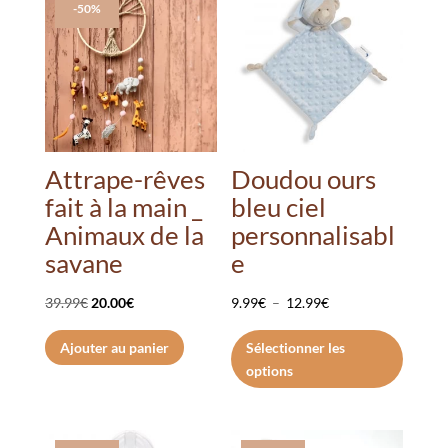
-50%
Attrape-rêves
Doudou ours
fait à la main _
bleu ciel
Animaux de la
personnalisabl
savane
e
Le
Le
Plage
39.99
€
20.00
€
9.99
€
–
12.99
€
prix
prix
de
Ce
Ajouter au panier
Sélectionner les
initial
actuel
prix :
produi
options
était :
est :
9.99€
a
39.99€.
20.00€.
à
plusie
12.99€
variati