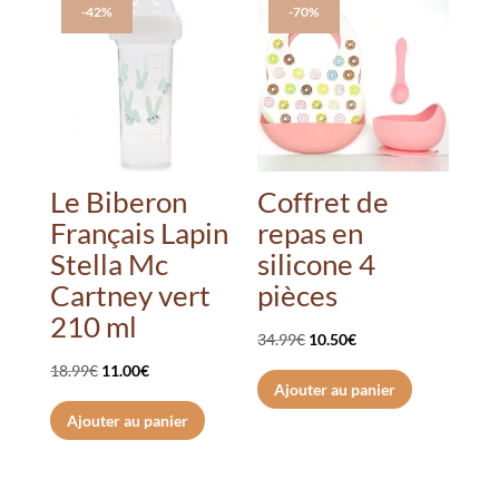
Les
-42%
-70%
option
peuve
être
choisi
sur
la
Le Biberon
Coffret de
page
Français Lapin
repas en
du
Stella Mc
silicone 4
produi
Cartney vert
pièces
210 ml
Le
Le
34.99
€
10.50
€
prix
prix
Le
Le
18.99
€
11.00
€
Ajouter au panier
initial
actuel
prix
prix
Ajouter au panier
était :
est :
initial
actuel
34.99€.
10.50€.
était :
est :
18.99€.
11.00€.