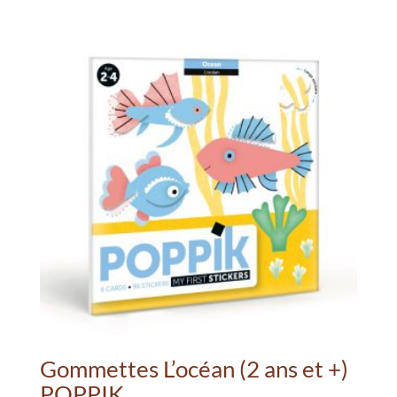
à
plusieurs
49.20€
variations.
Les
options
peuvent
être
choisies
sur
la
page
du
produit
Gommettes L’océan (2 ans et +)
POPPIK