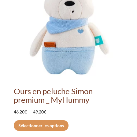
Ours en peluche Simon
premium _ MyHummy
Plage
46.20
€
–
49.20
€
de
Ce
Sélectionner les options
prix :
produit
46.20€
a