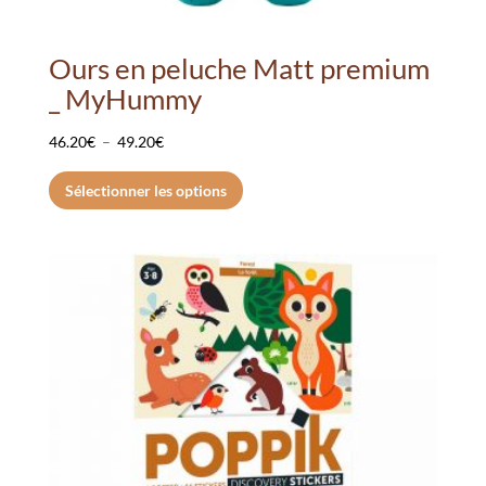
Ours en peluche Matt premium
_ MyHummy
Plage
46.20
€
–
49.20
€
de
Ce
Sélectionner les options
prix :
produit
46.20€
a
à
plusieurs
49.20€
variations.
Les
options
peuvent
être
choisies
sur
la