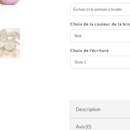
Grande
peluche
déhoussable
Lapin
Choix de la couleur de la br
sensoriel
Bubblegum
(personnalisable)
Choix de l'écriture
Description
Avis (0)