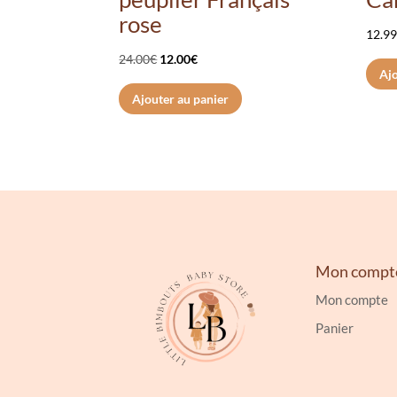
rose
12.9
Le
Le
24.00
€
12.00
€
Ajo
prix
prix
Ajouter au panier
initial
actuel
était :
est :
24.00€.
12.00€.
Mon compt
Mon compte
Panier