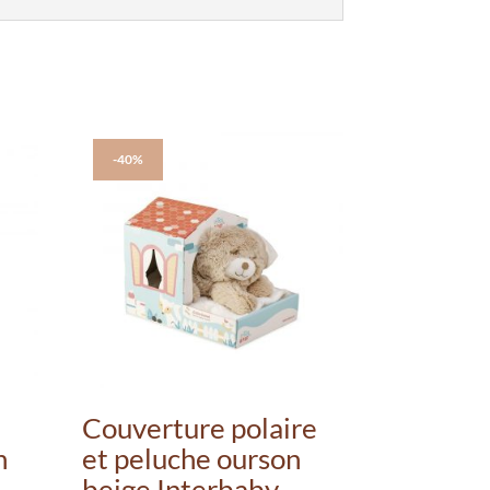
-40%
Couverture polaire
n
et peluche ourson
beige Interbaby