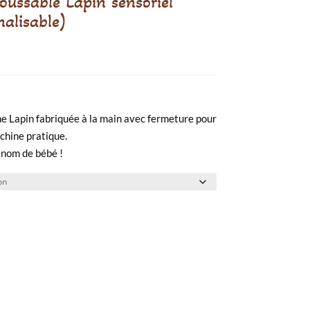
ussable Lapin sensoriel
alisable)
lage
de
rix :
e Lapin fabriquée à la main avec fermeture pour
25.00€
chine pratique.
à
rénom de bébé !
33.00€