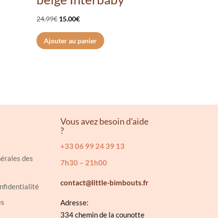
Le
Le
24.99
€
15.00
€
prix
prix
Ajouter au panier
initial
actuel
était :
est :
24.99€.
15.00€.
Vous avez besoin d’aide
?
+33 06 99 24 39 13
érales des
7h30 – 21h00
contact@little-bimbouts.fr
nfidentialité
es
Adresse:
334 chemin de la counotte