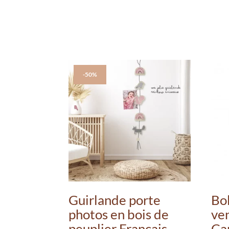
-50%
Guirlande porte
Bol
photos en bois de
ven
peuplier Français
Ca