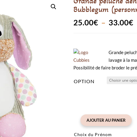
Grande peluche dého
Bubblegum (personn
P
25.00
€
–
33.00
€
p
Grande peluch
lavage à la ma
Possibilité de faire broder le p
OPTION
AJOUTER AU PANIER
quantité
de
Choix du Prénom