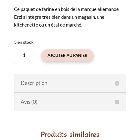
Ce paquet de farine en bois de la marque allemande
Erzi s’intègre très bien dans un magasin, une
kitchenette ou un étal de marché.
3 en stock
quantité
AJOUTER AU PANIER
de
Farine
en
bois
Description
Erzi
Avis (0)
Produits similaires