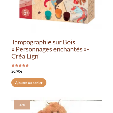
Tampographie sur Bois
« Personnages enchantés »-
Créa Lign’
Note
20.90
€
5.00
sur 5
Ajouter au panier
-57%