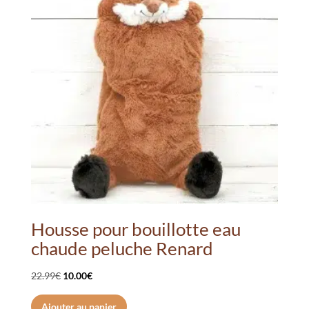
Housse pour bouillotte eau
chaude peluche Renard
Le
Le
22.99
€
10.00
€
prix
prix
Ajouter au panier