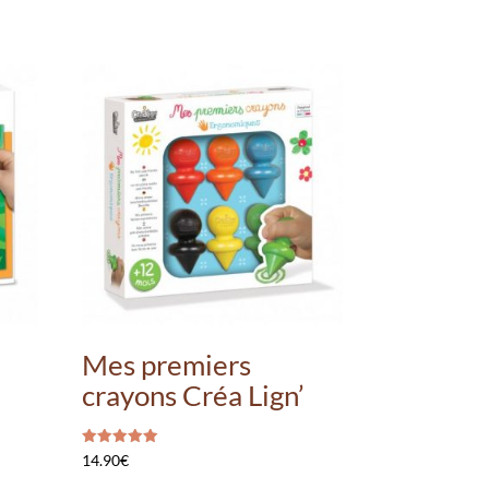
Mes premiers
crayons Créa Lign’
’
Note
14.90
€
5.00
sur 5