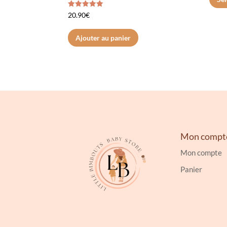
Note
20.90
€
5.00
sur 5
Ajouter au panier
Mon compt
Mon compte
Panier