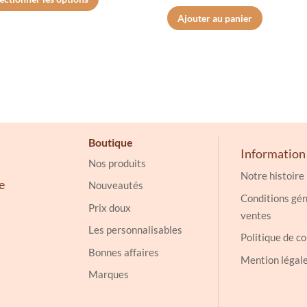
prix :
produit
Ajouter au panier
9.99€
a
à
plusieurs
12.99€
variations.
Les
options
peuvent
être
Boutique
choisies
Information
Nos produits
sur
Notre histoire
la
e
Nouveautés
Conditions gén
page
Prix doux
ventes
du
Les personnalisables
produit
Politique de co
Bonnes affaires
Mention légal
Marques