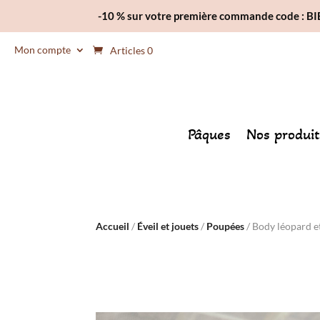
-10 % sur votre première commande code : 
Mon compte
Articles 0
Pâques
Nos produit
Accueil
/
Éveil et jouets
/
Poupées
/ Body léopard et