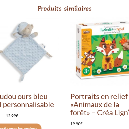
Produits similaires
udou ours bleu
Portraits en relief
l personnalisable
«Animaux de la
forêt» – Créa Lign
Plage
€
–
12.99
€
de
Ce
19.90
€
ectionner les options