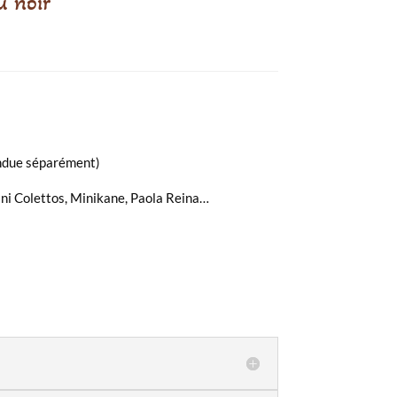
u noir
endue séparément)
ni Colettos, Minikane, Paola Reina…