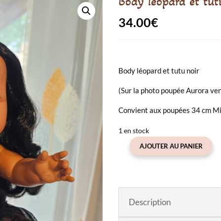
Body léopard et tut
34.00
€
Body léopard et tutu noir
(Sur la photo poupée Aurora v
Convient aux poupées 34 cm Mi
1 en stock
AJOUTER AU PANIER
quantité
de
Body
léopard
et
Description
tutu