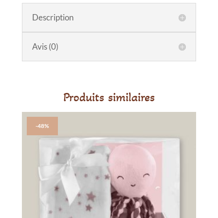
sensoriels
Fée
Description
Fun
Fillers
Avis (0)
-
Glo
Pals
Produits similaires
-48%