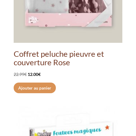
Coffret peluche pieuvre et
couverture Rose
Le
Le
22.99
€
12.00
€
prix
prix
Ajouter au panier
initial
actuel
était :
est :
22.99€.
12.00€.