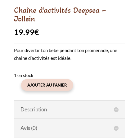
Chaîne d’activités Deepsea –
Jollein
19.99
€
Pour divertir ton bébé pendant ton promenade, une
chaîne d’activités est idéale.
1 en stock
AJOUTER AU PANIER
quantité
de
Chaîne
Description
d'activités
Deepsea
-
Avis (0)
Jollein