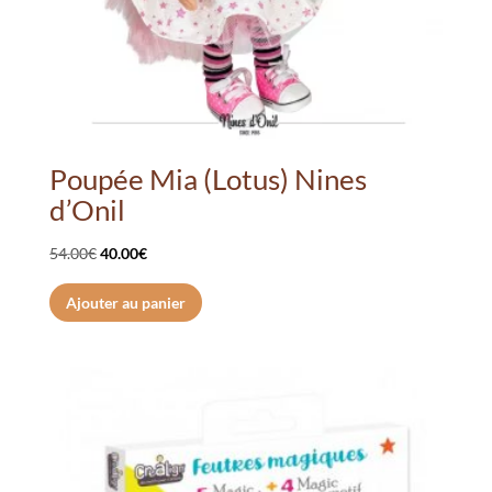
Poupée Mia (Lotus) Nines
d’Onil
Le
Le
54.00
€
40.00
€
prix
prix
Ajouter au panier
initial
actuel
était :
est :
54.00€.
40.00€.