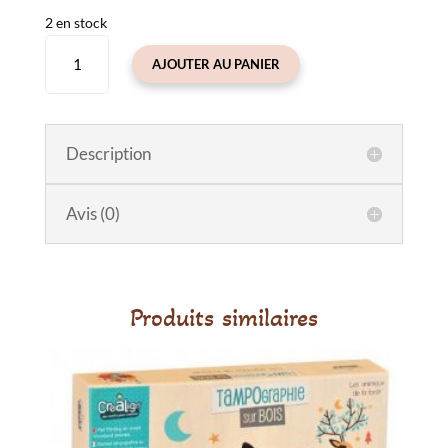
2 en stock
quantité
AJOUTER AU PANIER
de
Boîte
à
insectes
Description
Forest
Friends
Avis (0)
Produits similaires