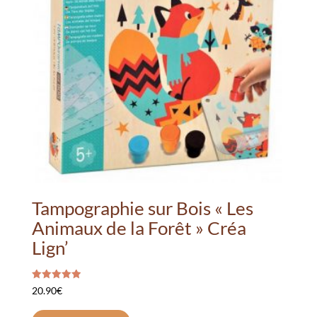
Tampographie sur Bois « Les
Animaux de la Forêt » Créa
Lign’
Note
20.90
€
5.00
sur 5