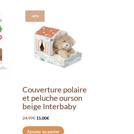
-40%
Couverture polaire
’
et peluche ourson
beige Interbaby
Le
Le
24.99
€
15.00
€
prix
prix
Ajouter au panier
initial
actuel