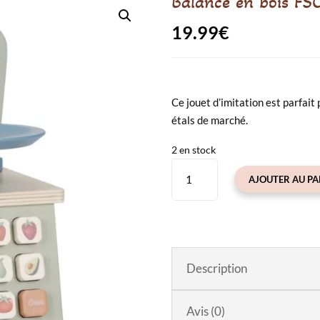
Balance en bois FS
19.99
€
Ce jouet d’imitation est parfait
étals de marché.
2 en stock
quantité
AJOUTER AU PA
de
Balance
en
bois
FSC
Description
Avis (0)