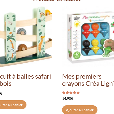
cuit à balles safari
Mes premiers
bois
crayons Créa Lign
9
€
Note
14.90
€
5.00
sur 5
uter au panier
Ajouter au panier