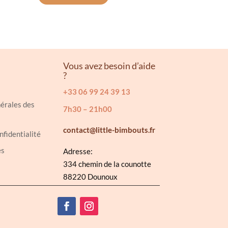
était :
est :
24.99€.
15.00€.
Vous avez besoin d’aide
?
+33 06 99 24 39 13
érales des
7h30 – 21h00
contact@little-bimbouts.fr
nfidentialité
es
Adresse:
334 chemin de la counotte
88220 Dounoux