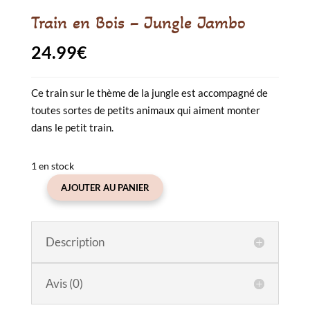
Train en Bois – Jungle Jambo
24.99
€
Ce train sur le thème de la jungle est accompagné de
toutes sortes de petits animaux qui aiment monter
dans le petit train.
1 en stock
AJOUTER AU PANIER
quantité
de
Train
Description
en
Bois
-
Avis (0)
Jungle