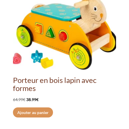
être
choisies
sur
la
page
du
produit
Porteur en bois lapin avec
formes
Le
Le
64.99
€
38.99
€
prix
prix
Ajouter au panier
initial
actuel
était :
est :