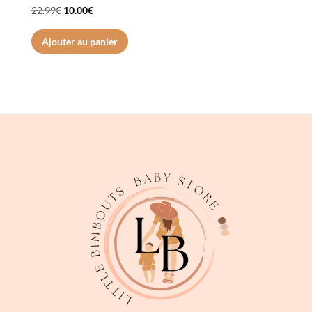
Le
Le
22.99
€
10.00
€
prix
prix
Ajouter au panier
initial
actuel
était :
est :
22.99€.
10.00€.