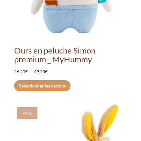
Ours en peluche Simon
premium _ MyHummy
Plage
46.20
€
–
49.20
€
de
Ce
Sélectionner les options
prix :
produit
46.20€
a
à
plusieurs
49.20€
variations.
-40%
Les
options
peuvent