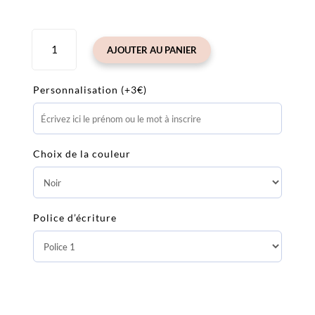
quantité
AJOUTER AU PANIER
de
Tirelire
enfant
Personnalisation (+3€)
Miffy
19
cm
Choix de la couleur
Rose
Poudré
personnalisable
Police d’écriture