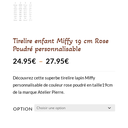
Tirelire enfant Miffy 19 cm Rose
Poudré personnalisable
Plage
24.95
€
–
27.95
€
de
Découvrez cette superbe tirelire lapin Miffy
prix :
personnalisable de couleur rose poudré en taille19cm
24.95€
de la marque Atelier Pierre.
à
OPTION
27.95€