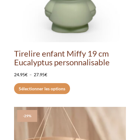
Tirelire enfant Miffy 19 cm
Eucalyptus personnalisable
Plage
24.95
€
–
27.95
€
de
Ce
Sélectionner les options
prix :
produit
24.95€
a
à
plusieurs
27.95€
variations.
-29%
Les
options
peuvent