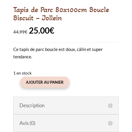
Tapis de Parc 80x100cm Boucle
Biscuit – Jollein
25.00
€
Le
Le
44.99
€
prix
prix
Ce tapis de parc boucle est doux, câlin et super
initial
actuel
tendance.
était :
est :
44.99€.
25.00€.
1 en stock
AJOUTER AU PANIER
quantité
de
Tapis
Description
de
Parc
80x100cm
Avis (0)
Boucle