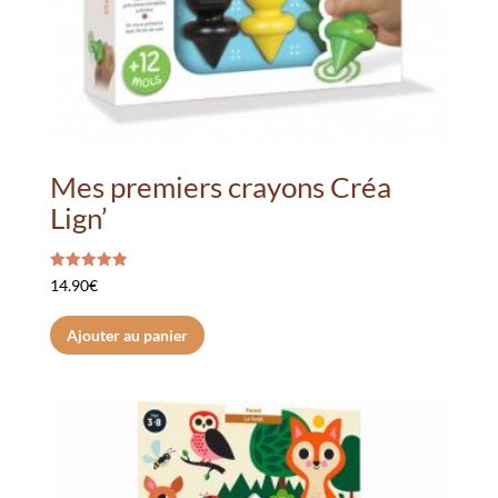
Mes premiers crayons Créa
Lign’
Note
14.90
€
5.00
sur 5
Ajouter au panier