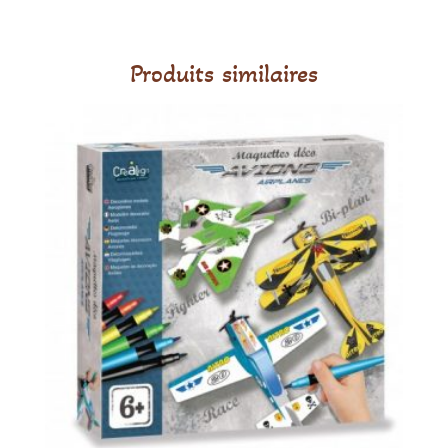
Biscuit
-
Jollein
Produits similaires