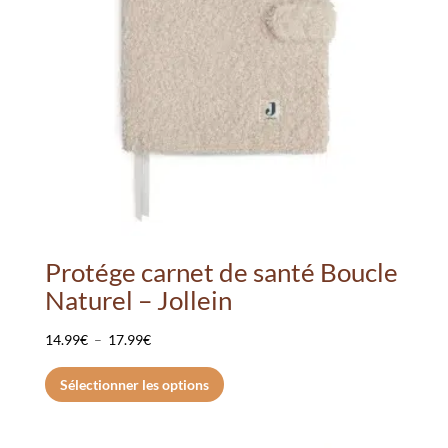
Protége carnet de santé Boucle
Naturel – Jollein
Plage
14.99
€
–
17.99
€
de
Ce
Sélectionner les options
prix :
produit
14.99€
a
à
plusieurs