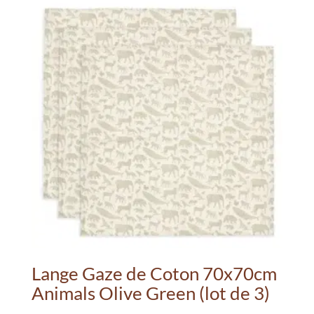
17.99€
variations.
Les
options
peuvent
être
choisies
sur
la
page
du
produit
Lange Gaze de Coton 70x70cm
Animals Olive Green (lot de 3)