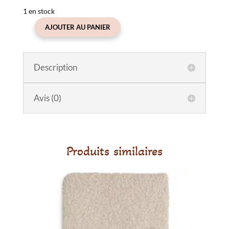
1 en stock
AJOUTER AU PANIER
quantité
de
Savon
Description
Cheval
marron
Avis (0)
Produits similaires