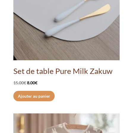
Set de table Pure Milk Zakuw
Le
Le
15.00
€
8.00
€
prix
prix
Ajouter au panier
initial
actuel
était :
est :
15.00€.
8.00€.