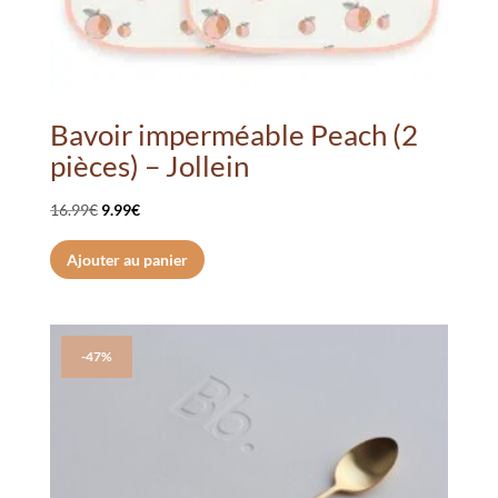
Bavoir imperméable Peach (2
pièces) – Jollein
Le
Le
16.99
€
9.99
€
prix
prix
Ajouter au panier
initial
actuel
était :
est :
16.99€.
9.99€.
-47%