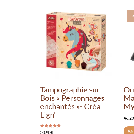
Tampographie sur
Ou
Bois « Personnages
Ma
enchantés »- Créa
M
Lign’
46.2
Sél
Note
20.90
€