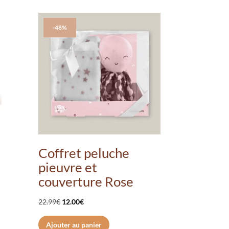
-48%
Coffret peluche
pieuvre et
couverture Rose
Le
Le
22.99
€
12.00
€
prix
prix
Ajouter au panier
duit
initial
actuel