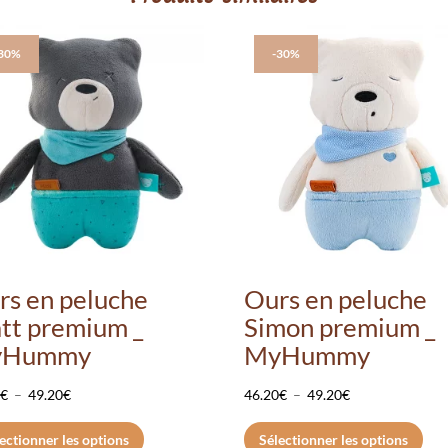
-30%
-30%
rs en peluche
Ours en peluche
tt premium _
Simon premium _
yHummy
MyHummy
Plage
Plage
0
€
–
49.20
€
46.20
€
–
49.20
€
de
Ce
de
Ce
ectionner les options
Sélectionner les options
prix :
produit
prix :
pro