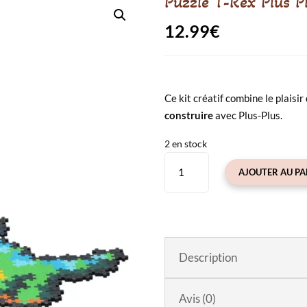
Puzzle T-Rex Plus P
12.99
€
Ce kit créatif combine le plaisir
construire
avec Plus-Plus.
2 en stock
quantité
AJOUTER AU PA
de
Puzzle
T-
Rex
Plus
Description
Plus
–
250
Avis (0)