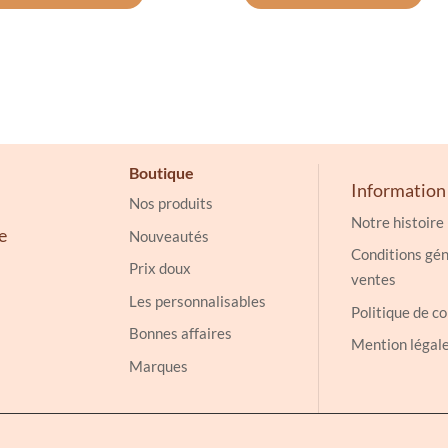
46.20€
a
46.20€
a
à
plusieurs
à
plu
49.20€
variations.
49.20€
vari
Les
Les
options
opt
peuvent
peu
Boutique
être
êtr
Information
Nos produits
choisies
cho
Notre histoire
sur
sur
e
Nouveautés
Conditions gén
la
la
Prix doux
ventes
page
pag
Les personnalisables
du
du
Politique de co
Bonnes affaires
produit
pro
Mention légal
Marques