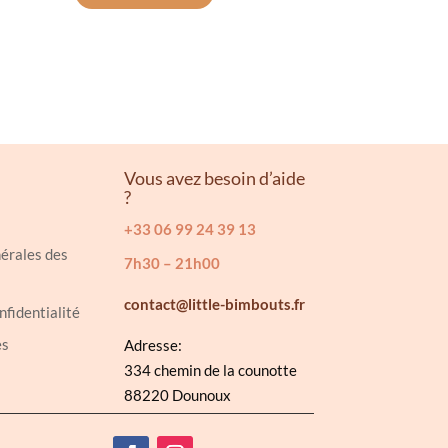
était :
est :
sieurs
22.99€.
12.00€.
ations.
ions
vent
Vous avez besoin d’aide
e
?
isies
+33 06 99 24 39 13
érales des
7h30 – 21h00
e
contact@little-bimbouts.fr
nfidentialité
duit
es
Adresse:
334 chemin de la counotte
88220 Dounoux