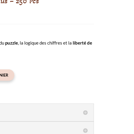
lus – 250 Pcs
 du
puzzle
, la logique des chiffres et la
liberté de
NIER