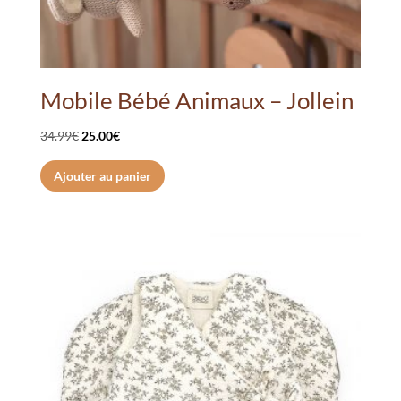
Mobile Bébé Animaux – Jollein
Le
Le
34.99
€
25.00
€
prix
prix
Ajouter au panier
initial
actuel
était :
est :
34.99€.
25.00€.