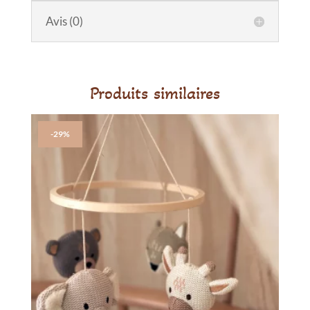
en
silicone
Avis (0)
Teddy
Berry
Produits similaires
-29%