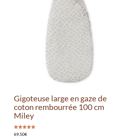
Gigoteuse large en gaze de
coton rembourrée 100 cm
Miley
Note
69.50
€
5.00