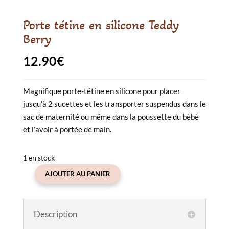
Porte tétine en silicone Teddy
Berry
12.90
€
Magnifique porte-tétine en silicone pour placer
jusqu’à 2 sucettes et les transporter suspendus dans le
sac de maternité ou même dans la poussette du bébé
et l’avoir à portée de main.
1 en stock
AJOUTER AU PANIER
quantité
de
Porte
Description
tétine