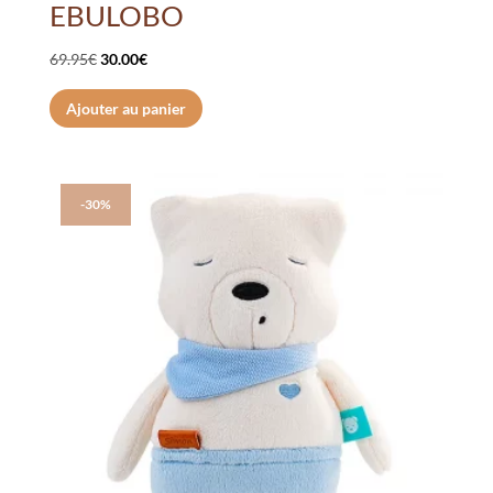
EBULOBO
Le
Le
69.95
€
30.00
€
prix
prix
Ajouter au panier
initial
actuel
était :
est :
69.95€.
30.00€.
-30%