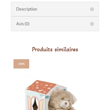
Porte
Description
bébé
pour
poupée
Avis (0)
Produits similaires
-40%