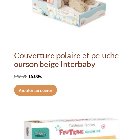
Couverture polaire et peluche
ourson beige Interbaby
Le
Le
24.99
€
15.00
€
prix
prix
Ajouter au panier
initial
actuel
était :
est :
24.99€.
15.00€.