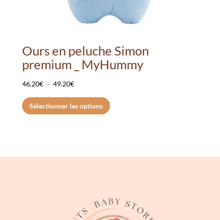
Ours en peluche Simon
premium _ MyHummy
Plage
46.20
€
–
49.20
€
de
Ce
Sélectionner les options
prix :
produit
46.20€
a
à
plusieurs
49.20€
variations.
Les
options
peuvent
être
choisies