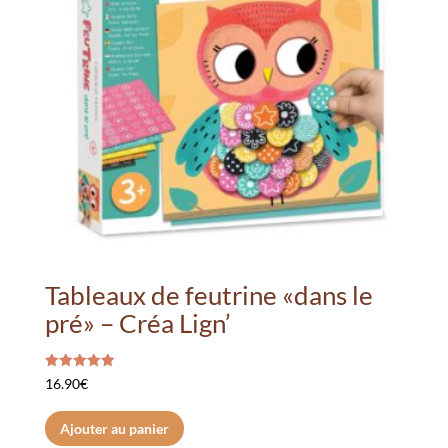
Tableaux de feutrine «dans le
pré» – Créa Lign’
Note
16.90
€
5.00
sur 5
Ajouter au panier