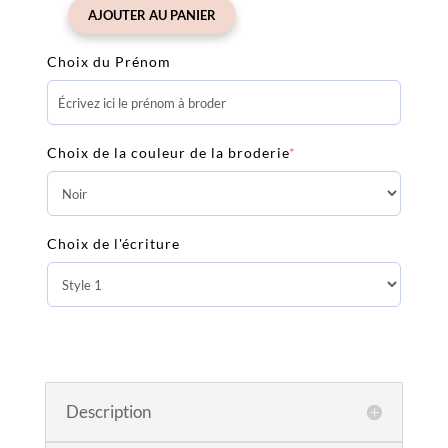
AJOUTER AU PANIER
quantité
de
Choix du Prénom
Poncho
de
bain
Wild
Choix de la couleur de la broderie
*
Rose
personnalisable
Choix de l'écriture
Description