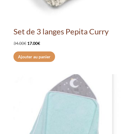
Set de 3 langes Pepita Curry
Le
Le
34.00
€
17.00
€
prix
prix
Ajouter au panier
initial
actuel
était :
est :
34.00€.
17.00€.