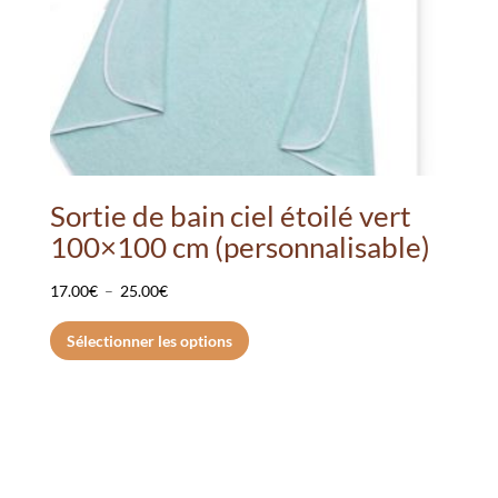
Sortie de bain ciel étoilé vert
100×100 cm (personnalisable)
Plage
17.00
€
–
25.00
€
de
Ce
Sélectionner les options
prix :
produit
17.00€
a
à
plusieurs
25.00€
variations.
Les
options