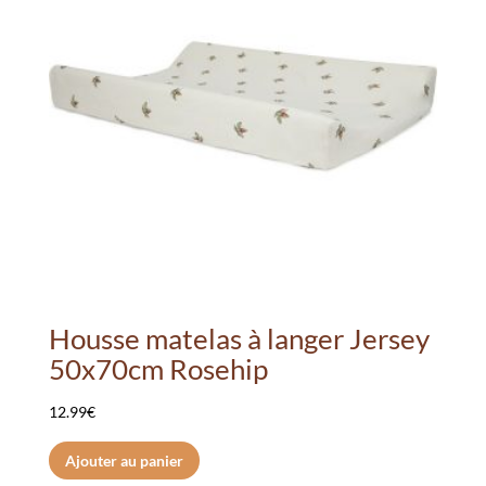
peuvent
être
choisies
sur
la
page
du
produit
Housse matelas à langer Jersey
50x70cm Rosehip
12.99
€
Ajouter au panier