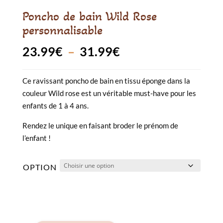
Poncho de bain Wild Rose
personnalisable
Plage
23.99
€
–
31.99
€
de
Ce ravissant poncho de bain en tissu éponge dans la
prix :
couleur Wild rose est un véritable must-have pour les
23.99€
enfants de 1 à 4 ans.
à
Rendez le unique en faisant broder le prénom de
l’enfant !
31.99€
OPTION