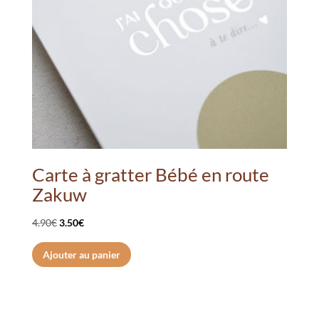
choisies
sur
la
page
du
produit
Carte à gratter Bébé en route
Zakuw
Le
Le
4.90
€
3.50
€
prix
prix
Ajouter au panier
initial
actuel
était :
est :
4.90€.
3.50€.