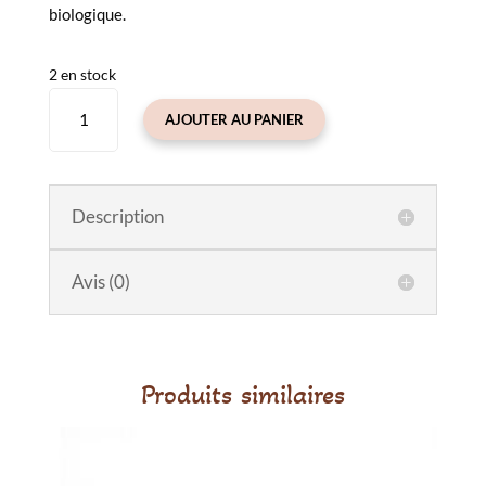
biologique.
2 en stock
quantité
AJOUTER AU PANIER
de
Pince
à
cheveux
Description
noeud
Lovely
Avis (0)
Roots
Produits similaires