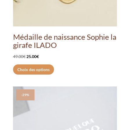
Médaille de naissance Sophie la
girafe ILADO
Le
Le
49.00
€
25.00
€
prix
prix
Ce
Choix des options
initial
actuel
produit
était :
est :
a
49.00€.
25.00€.
plusieurs
variations.
-29%
Les
options
peuvent
être