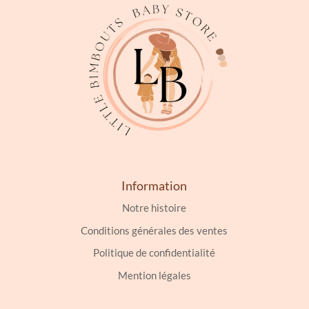
être
choisies
sur
la
page
du
produit
Information
Notre histoire
Conditions générales des ventes
Politique de confidentialité
Mention légales