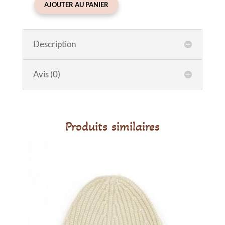
AJOUTER AU PANIER
quantité
de
Pince
Description
à
cheveux
noeud
Avis (0)
Speckled
Diamond
Produits similaires