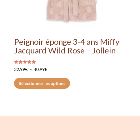
produit
Peignoir éponge 3-4 ans Miffy
Jacquard Wild Rose – Jollein
Note
Plage
32.99
€
–
40.99
€
5.00
sur 5
de
Ce
Sélectionner les options
prix :
produit
32.99€
a
à
plusieurs
40.99€
variations.
Les
options
peuvent