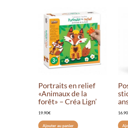
Portraits en relief
Po
«Animaux de la
sti
forêt» – Créa Lign’
an
19.90
€
16.9
Ajouter au panier
Ajo