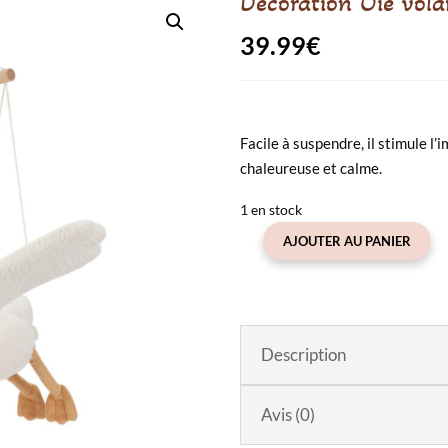
Décoration Oie vola
39.99
€
Facile à suspendre, il stimule l
chaleureuse et calme.
1 en stock
AJOUTER AU PANIER
quantité
de
Décoration
Oie
volante
Description
Little
Goose
Avis (0)