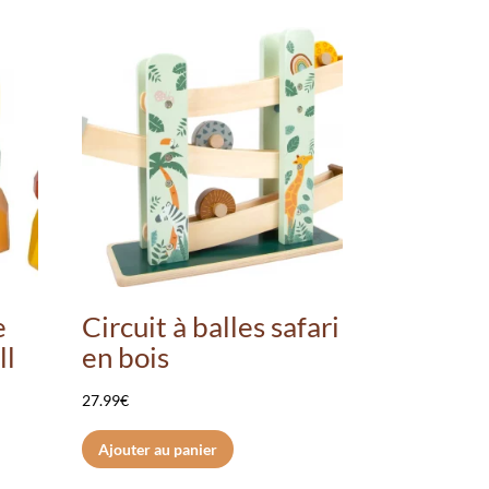
e
Circuit à balles safari
ll
en bois
27.99
€
Ajouter au panier