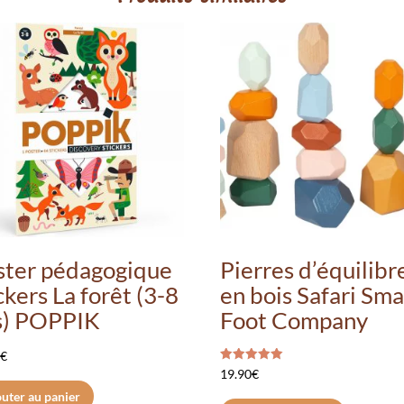
ster pédagogique
Pierres d’équilibr
ckers La forêt (3-8
en bois Safari Sma
s) POPPIK
Foot Company
0
€
Note
19.90
€
5.00
sur 5
uter au panier