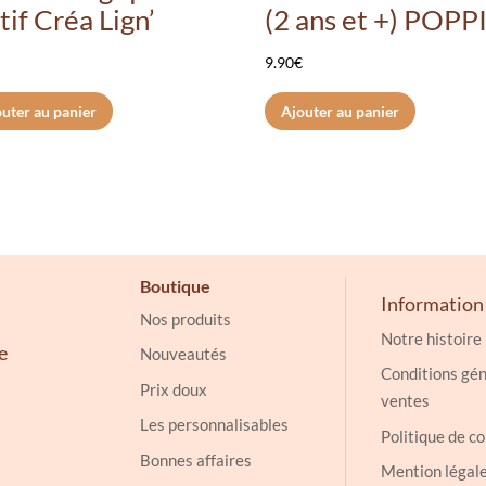
if Créa Lign’
(2 ans et +) POPP
€
9.90
€
uter au panier
Ajouter au panier
Boutique
Information
Nos produits
Notre histoire
e
Nouveautés
Conditions gén
Prix doux
ventes
Les personnalisables
Politique de co
Bonnes affaires
Mention légal