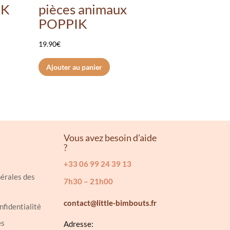
IK
pièces animaux
POPPIK
19.90
€
Ajouter au panier
Vous avez besoin d’aide
?
+33 06 99 24 39 13
érales des
7h30 – 21h00
contact@little-bimbouts.fr
nfidentialité
es
Adresse: