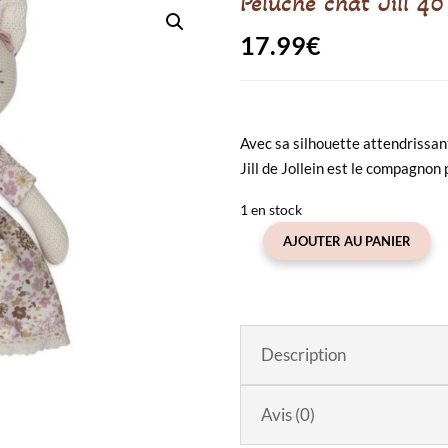
Peluche chat Jill 4
17.99
€
Avec sa silhouette attendrissant
Jill de Jollein est le compagnon
1 en stock
AJOUTER AU PANIER
quantité
de
Peluche
chat
Jill
Description
40
cm
Avis (0)