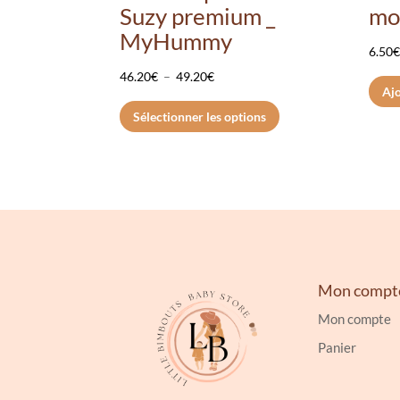
Suzy premium _
mot
MyHummy
6.50
Plage
46.20
€
–
49.20
€
Ajo
de
Ce
Sélectionner les options
prix :
produit
46.20€
a
à
plusieurs
49.20€
variations.
Les
options
peuvent
être
Mon compt
choisies
Mon compte
sur
Panier
la
page