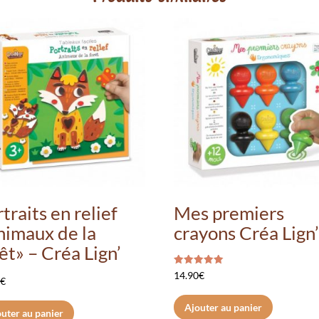
traits en relief
Mes premiers
nimaux de la
crayons Créa Lign
êt» – Créa Lign’
Note
14.90
€
0
€
5.00
sur 5
Ajouter au panier
uter au panier