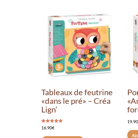
Tableaux de feutrine
Por
«dans le pré» – Créa
«A
Lign’
for
19.9
Note
16.90
€
5.00
sur 5
Ajo