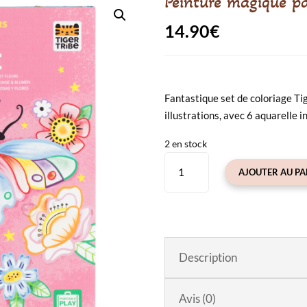
Peinture magique pap
14.90
€
Fantastique set de coloriage Tig
illustrations, avec 6 aquarelle 
2 en stock
quantité
AJOUTER AU PA
de
Peinture
magique
papillons
et
Description
fleurs
Avis (0)