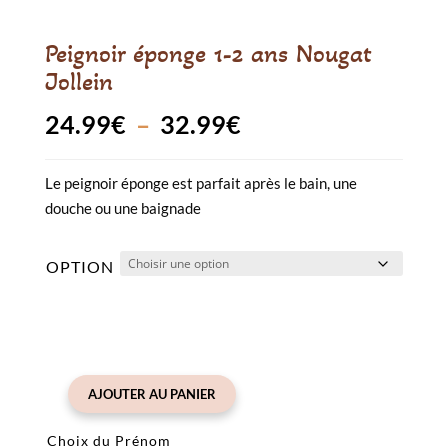
Peignoir éponge 1-2 ans Nougat
Jollein
Plage
24.99
€
–
32.99
€
de
Le peignoir éponge est parfait après le bain, une
prix :
douche ou une baignade
24.99€
à
OPTION
32.99€
AJOUTER AU PANIER
quantité
de
Choix du Prénom