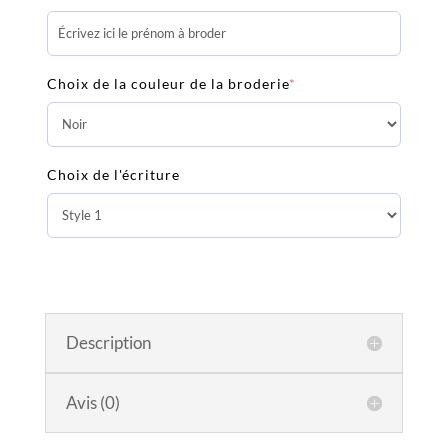
Peignoir
éponge
1-
2
Choix de la couleur de la broderie
*
ans
Nougat
Jollein
Choix de l'écriture
Description
Avis (0)