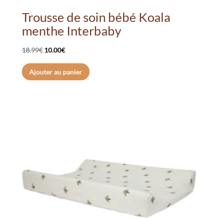
Trousse de soin bébé Koala
menthe Interbaby
Le
Le
18.99
€
10.00
€
prix
prix
Ajouter au panier
initial
actuel
était :
est :
18.99€.
10.00€.