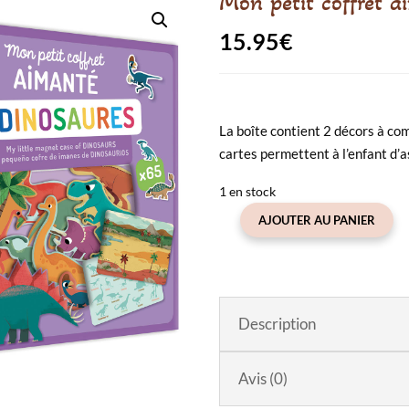
Mon petit coffret a
15.95
€
La boîte contient 2 décors à com
cartes permettent à l’enfant d’a
1 en stock
AJOUTER AU PANIER
quantité
de
Mon
petit
coffret
Description
aimanté
les
Avis (0)
dinosaures