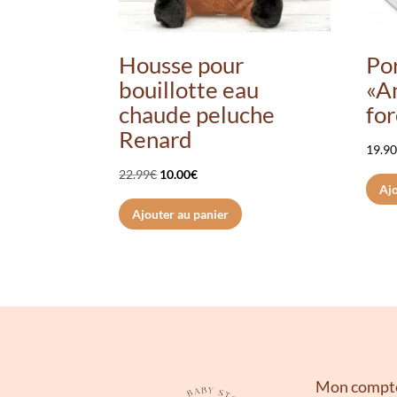
Housse pour
Por
bouillotte eau
«A
chaude peluche
for
Renard
19.9
Le
Le
22.99
€
10.00
€
Ajo
prix
prix
Ajouter au panier
initial
actuel
était :
est :
22.99€.
10.00€.
Mon compt