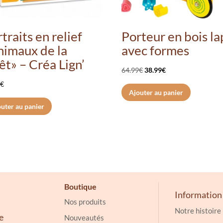
traits en relief
Porteur en bois la
nimaux de la
avec formes
êt» – Créa Lign’
Le
Le
64.99
€
38.99
€
prix
prix
0
€
Ajouter au panier
initial
actuel
uter au panier
était :
est :
64.99€.
38.99€.
Boutique
Information
Nos produits
Notre histoire
e
Nouveautés