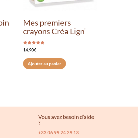
pin
Mes premiers
crayons Créa Lign’
Note
14.90
€
5.00
sur 5
Ajouter au panier
Vous avez besoin d’aide
?
+33 06 99 24 39 13