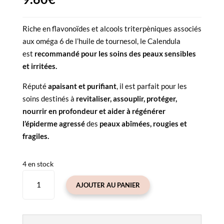
Riche en flavonoïdes et alcools triterpèniques associés
aux oméga 6 de l’huile de tournesol, le Calendula
est
recommandé pour les soins des peaux sensibles
et irritées.
Réputé
apaisant et purifiant
, il est parfait pour les
soins destinés à
r
evitaliser, assouplir, protéger,
nourrir en profondeur et
aider à régénérer
l’épiderme agressé
des
peaux abîmées, rougies et
fragiles.
4 en stock
quantité
AJOUTER AU PANIER
de
Macérât
huileux