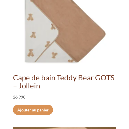
être
choisies
sur
la
page
du
produit
Cape de bain Teddy Bear GOTS
– Jollein
26.99
€
Ajouter au panier