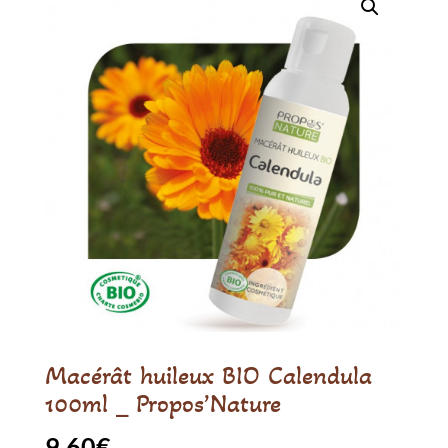
Macérât huileux BIO Calendula
100ml _ Propos’Nature
9.60
€