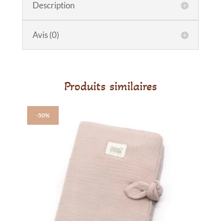
BIO
Description
Calendula
100ml
Avis (0)
_
Propos’Nature
Produits similaires
-50%