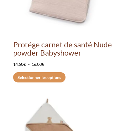
Protége carnet de santé Nude
powder Babyshower
Plage
14.50
€
–
16.00
€
de
Ce
Sélectionner les options
prix :
produit
14.50€
a
à
plusieurs
16.00€
variations.
Les
options
peuvent