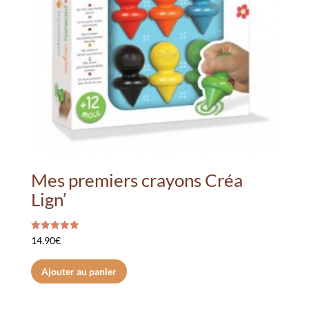
Mes premiers crayons Créa
Lign’
Note
14.90
€
5.00
sur 5
Ajouter au panier