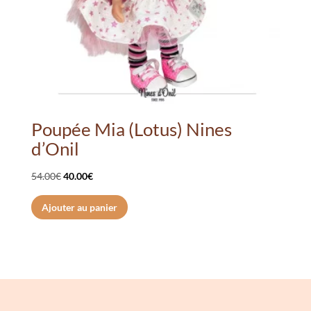
Poupée Mia (Lotus) Nines
d’Onil
Le
Le
54.00
€
40.00
€
prix
prix
Ajouter au panier
initial
actuel
était :
est :
54.00€.
40.00€.