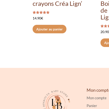
crayons Créa Lign’
Bo
de 
Lig
Note
14.90
€
5.00
sur 5
Ajouter au panier
Note
20.9
5.00
sur 
Ajo
Mon compt
Mon compte
Panier