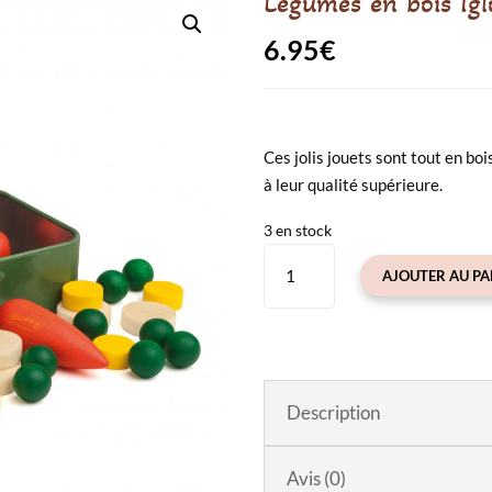
Légumes en bois Igl
6.95
€
Ces jolis jouets sont tout en bo
à leur qualité supérieure.
3 en stock
quantité
AJOUTER AU PA
de
Légumes
en
bois
Iglo
Description
-
Erzi
Avis (0)