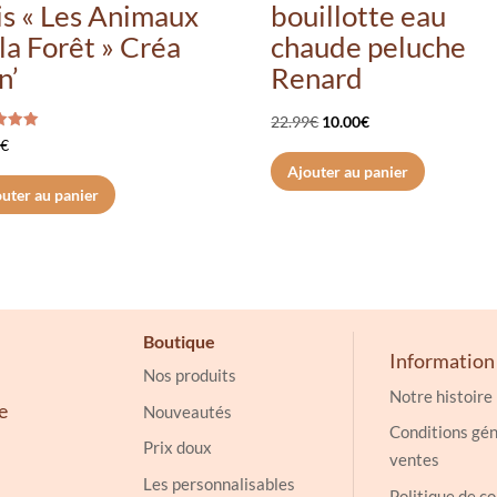
is « Les Animaux
bouillotte eau
la Forêt » Créa
chaude peluche
n’
Renard
Le
Le
22.99
€
10.00
€
0
€
prix
prix
5
Ajouter au panier
initial
actuel
uter au panier
était :
est :
22.99€.
10.00€.
Boutique
Information
Nos produits
Notre histoire
e
Nouveautés
Conditions gén
Prix doux
ventes
Les personnalisables
Politique de co