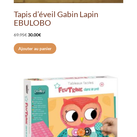
Tapis d’éveil Gabin Lapin
EBULOBO
Le
Le
69.95
€
30.00
€
prix
prix
Ajouter au panier
initial
actuel
était :
est :
69.95€.
30.00€.