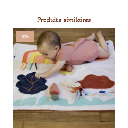
-
Jollein
Produits similaires
-57%