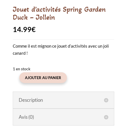
Jouet d’activités Spring Garden
Duck – Jollein
14.99
€
Comme il est mignon ce jouet d’activités avec un joli
canard !
1 en stock
AJOUTER AU PANIER
quantité
de
Jouet
Description
d'activités
Spring
Garden
Avis (0)
Duck