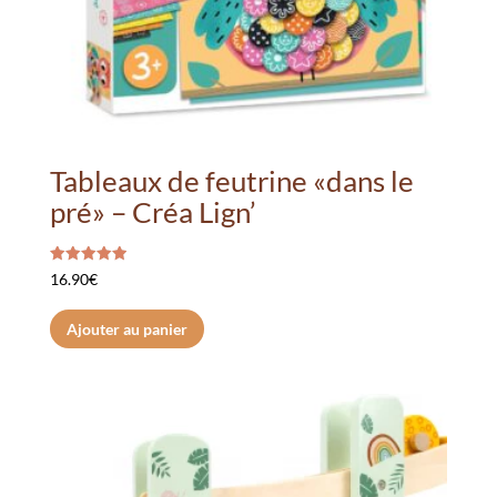
Tableaux de feutrine «dans le
pré» – Créa Lign’
Note
16.90
€
5.00
sur 5
Ajouter au panier