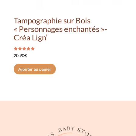
Tampographie sur Bois
« Personnages enchantés »-
Créa Lign’
Note
20.90
€
5.00
sur 5
Ajouter au panier