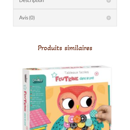
Description
d'activités
dinosaure
Roarsome
Avis (0)
Produits similaires