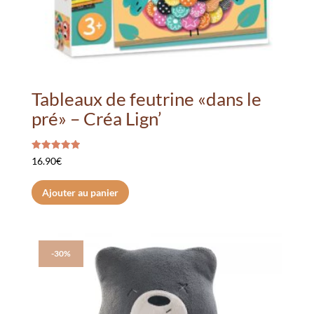
Tableaux de feutrine «dans le
pré» – Créa Lign’
Note
16.90
€
5.00
sur 5
Ajouter au panier
-30%