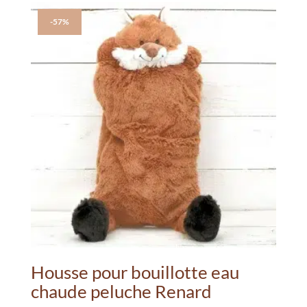
à
plusieurs
49.20€
variations.
-57%
Les
options
peuvent
être
choisies
sur
la
page
du
produit
Housse pour bouillotte eau
chaude peluche Renard