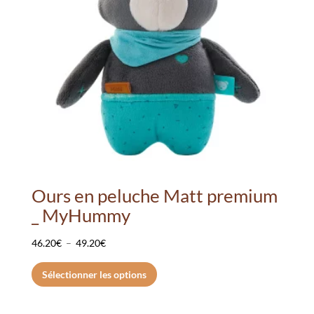
Ours en peluche Matt premium
_ MyHummy
Plage
46.20
€
–
49.20
€
de
Ce
Sélectionner les options
prix :
produit
46.20€
a