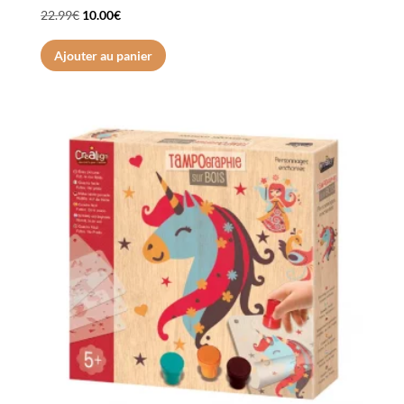
Le
Le
22.99
€
10.00
€
prix
prix
Ajouter au panier
initial
actuel
était :
est :
22.99€.
10.00€.