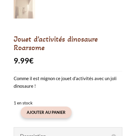
Jouet d’activités dinosaure
Roarsome
9.99
€
Comme il est mignon ce jouet d’activités avec un joli
dinosaure !
1 en stock
AJOUTER AU PANIER
quantité
de
Jouet