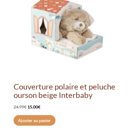
Couverture polaire et peluche
ourson beige Interbaby
Le
Le
24.99
€
15.00
€
prix
prix
Ajouter au panier
initial
actuel
était :
est :