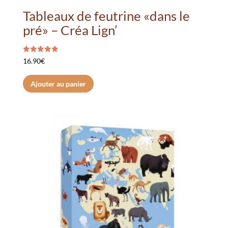
Tableaux de feutrine «dans le
pré» – Créa Lign’
Note
16.90
€
5.00
sur 5
Ajouter au panier