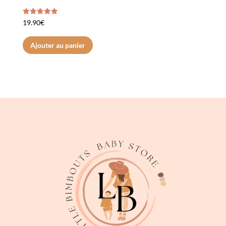
Note
19.90
€
5.00
sur 5
Ajouter au panier