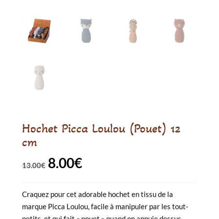
Hochet Picca Loulou (Pouet) 12
cm
8.00
€
Le
Le
13.00
€
prix
prix
Craquez pour cet adorable hochet en tissu de la
initial
actuel
marque Picca Loulou, facile à manipuler par les tout-
était :
est :
petits, et qui fait « pouet » quand on appuie dessus.