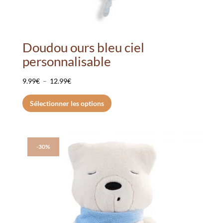
Doudou ours bleu ciel
personnalisable
Plage
9.99
€
–
12.99
€
de
Ce
Sélectionner les options
prix :
produit
9.99€
a
à
plusieurs
12.99€
variations.
-30%
Les
options
peuvent
être
choisies
sur