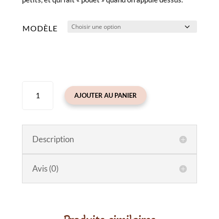
13.00€.
8.00€.
MODÈLE
quantité
AJOUTER AU PANIER
de
Hochet
Picca
Loulou
Description
(Pouet)
12
Avis (0)
cm