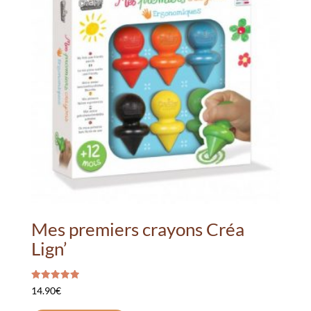
options
peuvent
être
choisies
sur
la
page
du
produit
Mes premiers crayons Créa
Lign’
Note
14.90
€
5.00
sur 5