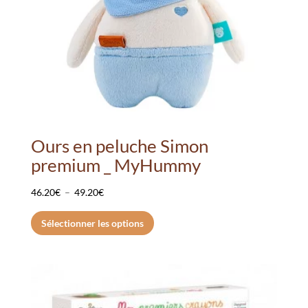
la
page
du
produit
Ours en peluche Simon
premium _ MyHummy
Plage
46.20
€
–
49.20
€
de
Ce
Sélectionner les options
prix :
produit
46.20€
a
à
plusieurs
49.20€
variations.
Les