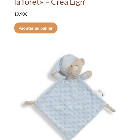
la forêt» – Créa Lign’
19.90
€
Ajouter au panier