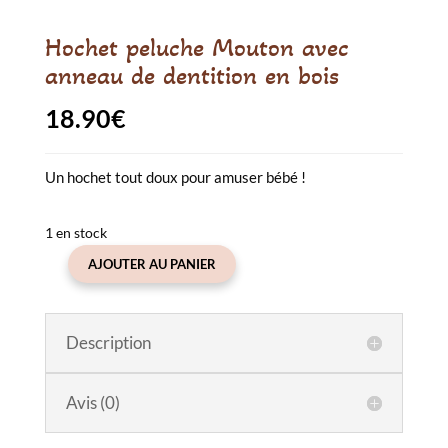
Hochet peluche Mouton avec
anneau de dentition en bois
18.90
€
Un hochet tout doux pour amuser bébé !
1 en stock
AJOUTER AU PANIER
quantité
de
Hochet
Description
peluche
Mouton
avec
Avis (0)
anneau