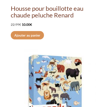
Housse pour bouillotte eau
chaude peluche Renard
Le
Le
22.99
€
10.00
€
prix
prix
Ajouter au panier
initial
actuel
était :
est :
22.99€.
10.00€.