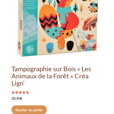
Tampographie sur Bois « Les
Animaux de la Forêt » Créa
Lign’
Note
20.90
€
5.00
sur 5
Ajouter au panier