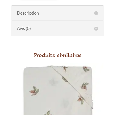
de
Gigoteuse
Description
manches
amovibles
Roarsome
Avis (0)
Dinosaure
70cm
Produits similaires