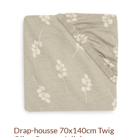
était :
est :
23.99€.
15.00€.
Drap-housse 70x140cm Twig