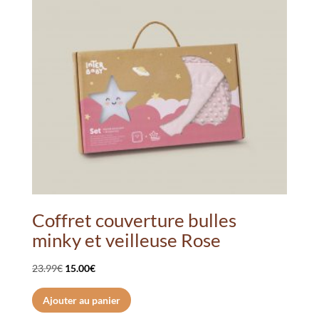
Coffret couverture bulles
minky et veilleuse Rose
Le
Le
23.99
€
15.00
€
prix
prix
Ajouter au panier
initial
actuel