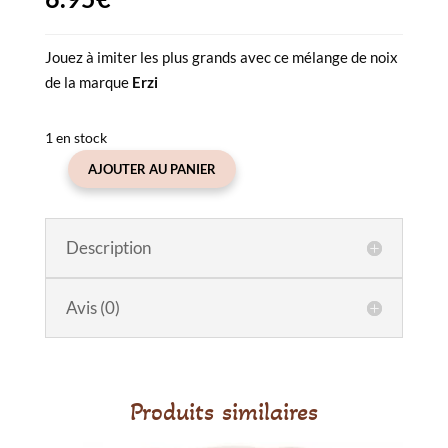
Jouez à imiter les plus grands avec ce mélange de noix
de la marque
Erzi
1 en stock
AJOUTER AU PANIER
quantité
de
Filet
Description
de
mélanges
de
Avis (0)
noix
en
bois
Erzi
Produits similaires