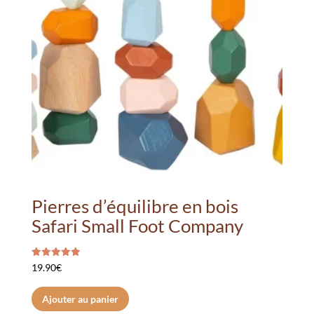
Pierres d’équilibre en bois
Safari Small Foot Company
Note
19.90
€
5.00
sur 5
Ajouter au panier