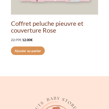
Coffret peluche pieuvre et
couverture Rose
Le
Le
22.99
€
12.00
€
prix
prix
Ajouter au panier
initial
actuel
était :
est :
22.99€.
12.00€.