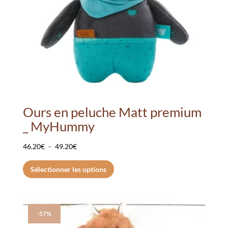
Ours en peluche Matt premium
_ MyHummy
Plage
46.20
€
–
49.20
€
de
Ce
Sélectionner les options
prix :
produit
46.20€
a
à
plusieurs
49.20€
variations.
-57%
Les