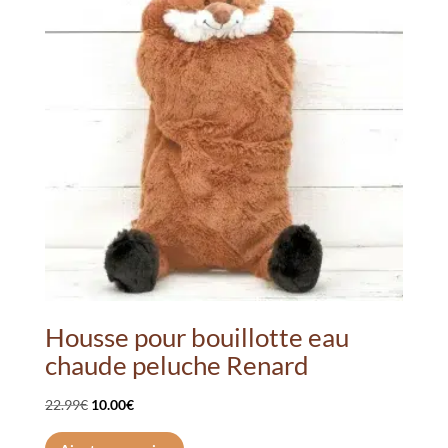
options
peuvent
être
choisies
sur
la
page
du
produit
Housse pour bouillotte eau
chaude peluche Renard
Le
Le
22.99
€
10.00
€
prix
prix