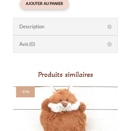
AJOUTER AU PANIER
quantité
de
Barboteuse
Description
léopard
avec
col
Avis (0)
vichy
Produits similaires
-57%