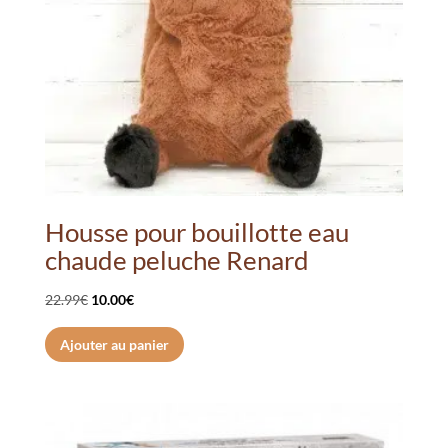
Housse pour bouillotte eau
chaude peluche Renard
Le
Le
22.99
€
10.00
€
prix
prix
Ajouter au panier
initial
actuel
était :
est :
22.99€.
10.00€.