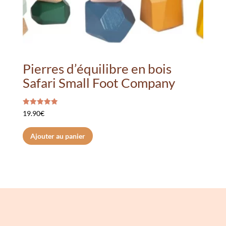
Pierres d’équilibre en bois
Safari Small Foot Company
Note
19.90
€
5.00
sur 5
Ajouter au panier