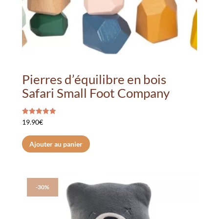
Pierres d’équilibre en bois
Safari Small Foot Company
Note
19.90
€
5.00
sur 5
Ajouter au panier
-30%