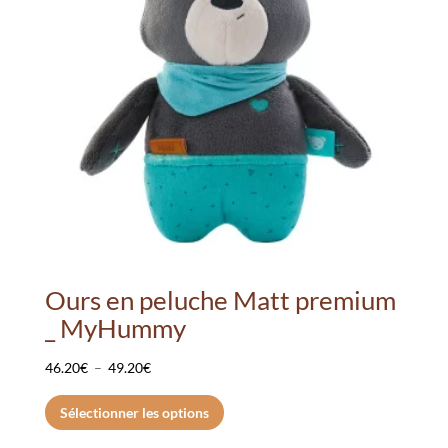
Ours en peluche Matt premium
_ MyHummy
Plage
46.20
€
–
49.20
€
de
Ce
Sélectionner les options
prix :
produit
46.20€
a