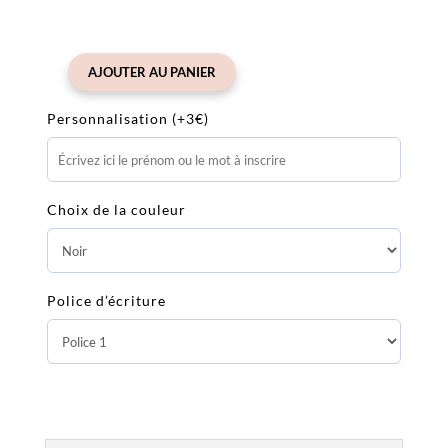
AJOUTER AU PANIER
quantité
de
Personnalisation (+3€)
Doudou
Lapin
Newborn
Choix de la couleur
Police d’écriture