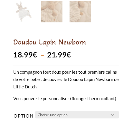
Doudou Lapin Newborn
Plage
18.99
€
–
21.99
€
de
Un compagnon tout doux pour les tout premiers câlins
prix :
de votre bébé : découvrez le Doudou Lapin Newborn de
18.99€
Little Dutch.
à
Vous pouvez le personnaliser (flocage Thermocollant)
21.99€
OPTION