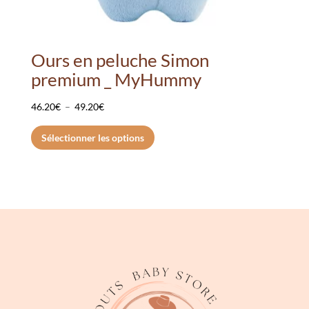
Ours en peluche Simon
premium _ MyHummy
Plage
46.20
€
–
49.20
€
de
Ce
Sélectionner les options
prix :
produit
46.20€
a
à
plusieurs
49.20€
variations.
Les
options
peuvent
être
choisies
sur