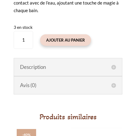
contact avec de l’eau, ajoutant une touche de magie à
chaque bain.
3 en stock
quantité
AJOUTER AU PANIER
de
Cubes
lumineux
Monde
Description
féerique
Édition
Avis (0)
limitée
Produits similaires
-40%