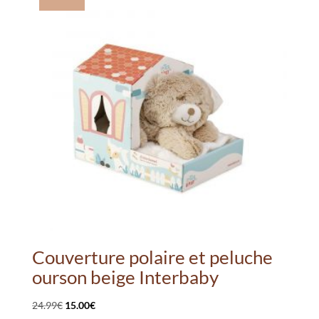
Couverture polaire et peluche
ourson beige Interbaby
Le
Le
24.99
€
15.00
€