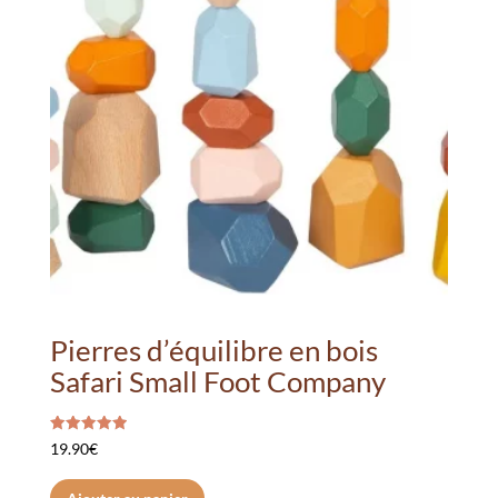
Pierres d’équilibre en bois
Safari Small Foot Company
Note
19.90
€
5.00
sur 5