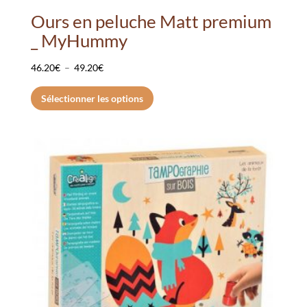
Ours en peluche Matt premium
_ MyHummy
Plage
46.20
€
–
49.20
€
de
Ce
Sélectionner les options
prix :
produit
46.20€
a
à
plusieurs
49.20€
variations.
Les
options
peuvent
être
choisies
sur
la
page