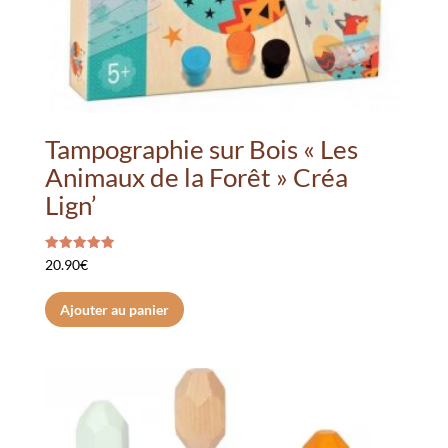
du
produit
Tampographie sur Bois « Les
Animaux de la Forêt » Créa
Lign’
Note
20.90
€
5.00
sur 5
Ajouter au panier